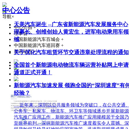
中心公告
导航
×
天美汽车诞生 --广东省新能源汽车发展服务中心
中心介绍
+
理事长、创维创始人黄宏生，进军电动乘用车领
理事会
+
域
中国新能源汽车百城会
+
中国新能源汽车巡回赛
+
资讯动态
+
关于优化汽车租赁环节交通违章处理流程的通知
全国首个新能源电动物流车辆运营补贴网上申请
通道正式开通！
新能源汽车加速发展 领跑全国的“深圳速度”有
经验？
近年来，深圳以公共服务领域为突破口，在公共交通
公务车、私家车、物流车、环卫车等领域逐步开展新能源
汽车推广应用工作，新能源汽车推广应用规模居于全国乃
至世界前列。深圳新能源汽车推广速度着实令人震撼。深